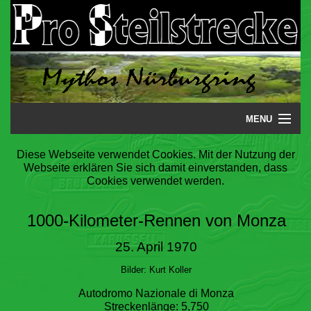
MENU
Startseite
Diese Webseite verwendet Cookies. Mit der Nutzung der
Webseite erklären Sie sich damit einverstanden, dass
Steilstrecke
Cookies verwendet werden.
Mythos
1000-Kilometer-Rennen von Monza
Galerie
25. April 1970
Literatur
Bilder: Kurt Koller
Autodromo Nazionale di Monza
Termine
Streckenlänge: 5,750