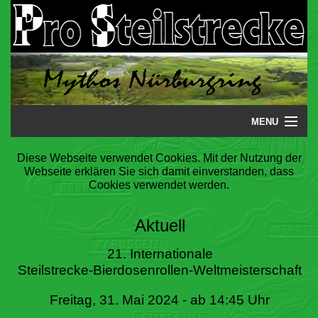
MENU
Startseite
Diese Webseite verwendet Cookies. Mit der Nutzung der
Webseite erklären Sie sich damit einverstanden, dass
Steilstrecke
Cookies verwendet werden.
Mythos
Aktuell
Galerie
21. Internationale
Steilstrecke-Bierdosenrollen-Weltmeisterschaft
Literatur
Freitag, 31. Mai 2024 - ab 14:45 Uhr
Termine